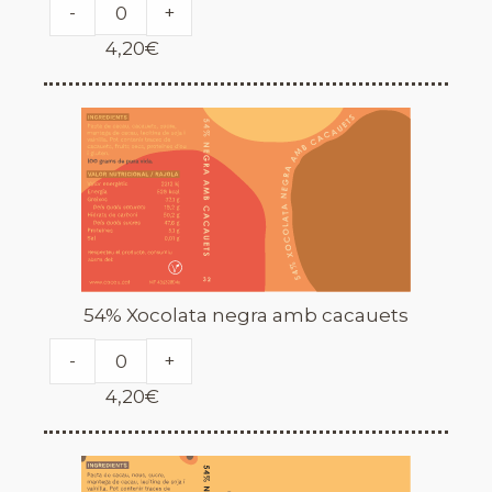
-
+
4,20
€
54% Xocolata negra amb cacauets
-
+
4,20
€