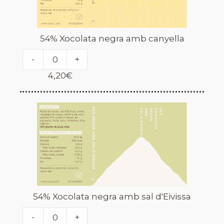
54% Xocolata negra amb canyella
-
+
4,20
€
54% Xocolata negra amb sal d'Eivissa
-
+