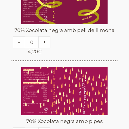
70% Xocolata negra amb pell de llimona
-
+
4,20
€
70% Xocolata negra amb pipes