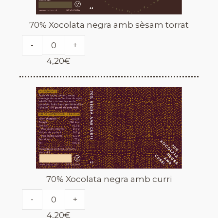
70% Xocolata negra amb sèsam torrat
-
+
4,20
€
70% Xocolata negra amb curri
-
+
4,20
€