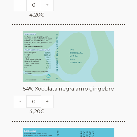
-
+
4,20
€
54% Xocolata negra amb gingebre
-
+
4,20
€