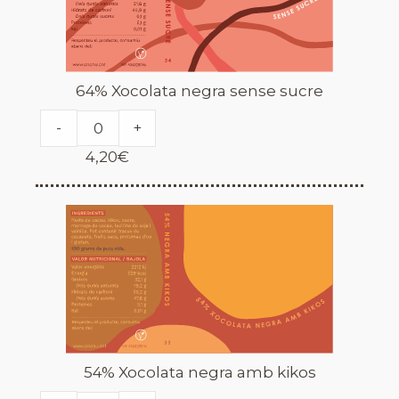
64% Xocolata negra sense sucre
-
+
4,20
€
54% Xocolata negra amb kikos