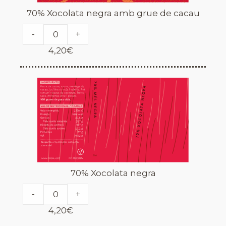
70% Xocolata negra amb grue de cacau
-
+
4,20
€
70% Xocolata negra
-
+
4,20
€