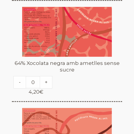
64% Xocolata negra amb ametlles sense
sucre
-
+
4,20
€