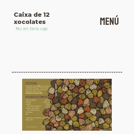
Vés
al
cacau
Caixa de 12
contingut
menú
xocolates
No en tens cap.