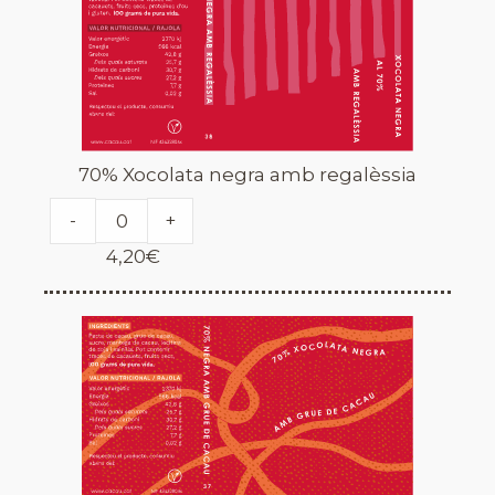
70% Xocolata negra amb regalèssia
-
+
4,20
€