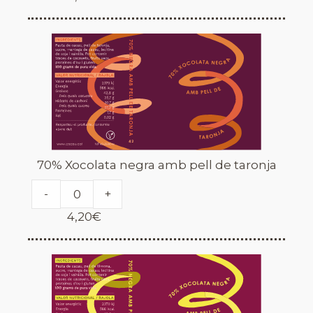
70% Xocolata negra amb pell de taronja
-
+
4,20
€