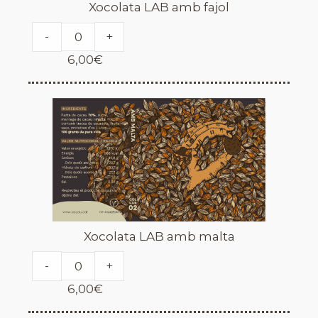
Xocolata LAB amb fajol
-
+
6,00
€
Xocolata LAB amb malta
-
+
6,00
€