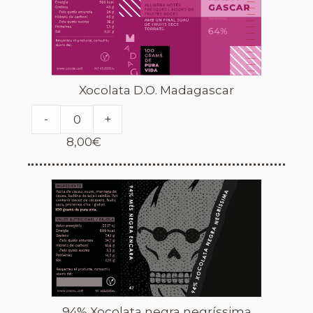
Xocolata D.O. Madagascar
-
+
8,00
€
94% Xocolata negra negríssima