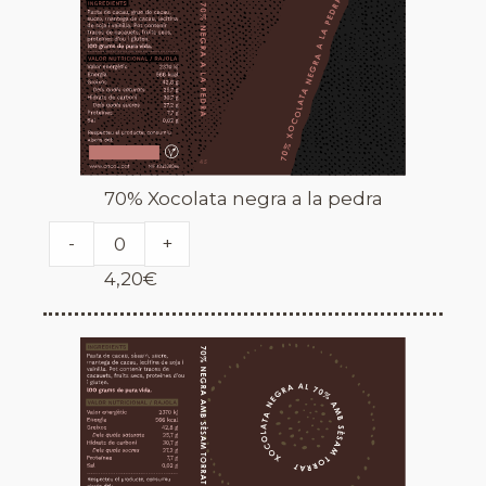
70% Xocolata negra a la pedra
-
+
4,20
€