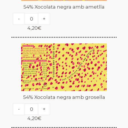
54% Xocolata negra amb ametlla
-
+
4,20
€
54% Xocolata negra amb grosella
-
+
4,20
€