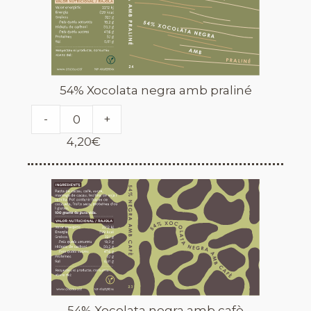
54% Xocolata negra amb praliné
-
+
4,20
€
54% Xocolata negra amb cafè