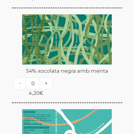
54% xocolata negra amb menta
-
+
4,20
€