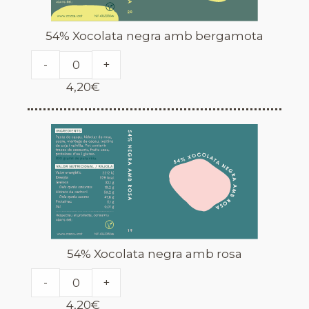
54% Xocolata negra amb bergamota
-
+
4,20
€
54% Xocolata negra amb rosa
-
+
4,20
€