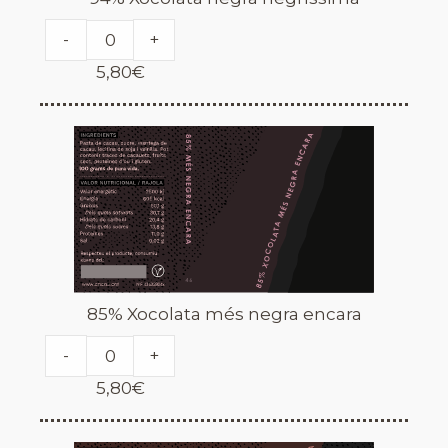
-
+
5,80
€
85% Xocolata més negra encara
-
+
5,80
€