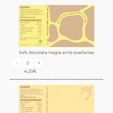
54% Xocolata negra amb avellanes
-
+
4,20
€