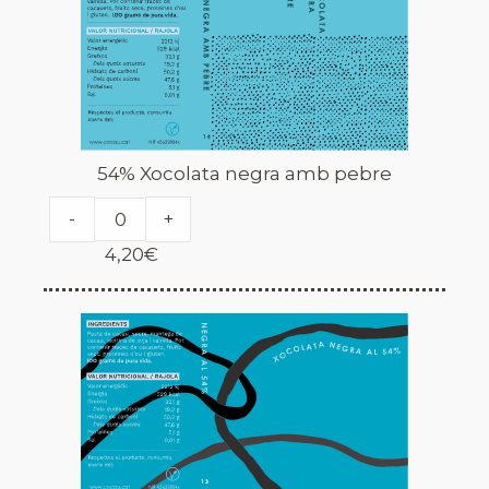
54% Xocolata negra amb pebre
-
+
4,20
€