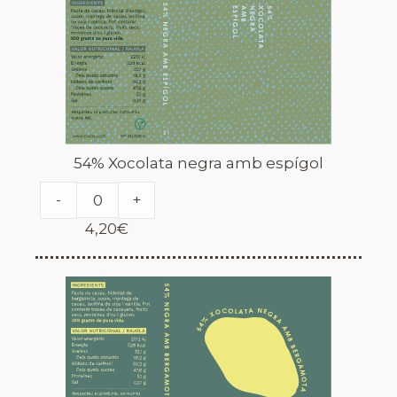
54% Xocolata negra amb espígol
-
+
4,20
€