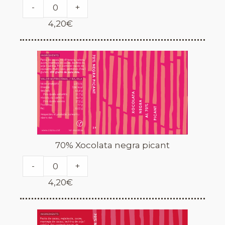
-
+
4,20
€
70% Xocolata negra picant
-
+
4,20
€