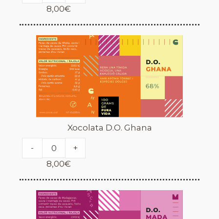
8,00
€
Xocolata D.O. Ghana
-
+
8,00
€