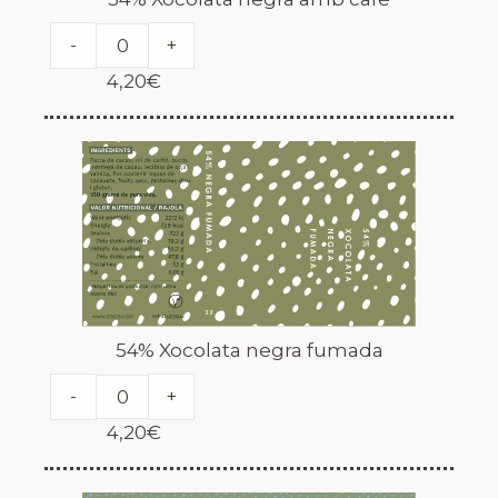
-
+
4,20
€
54% Xocolata negra fumada
-
+
4,20
€