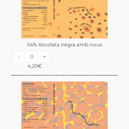
54% Xocolata negra amb nous
-
+
4,20
€