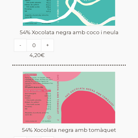
54% Xocolata negra amb coco i neula
-
+
4,20
€
54% Xocolata negra amb tomàquet