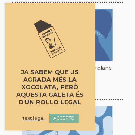
Xocolata amb llet i gotes de blanc
JA SABEM QUE US
AGRADA MÉS LA
-
+
XOCOLATA, PERÒ
4,20
€
AQUESTA GALETA ÉS
D'UN ROLLO LEGAL
text legal
ACCEPTO