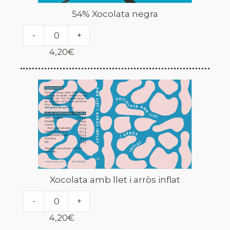
54% Xocolata negra
-
+
4,20
€
Xocolata amb llet i arròs inflat
-
+
4,20
€