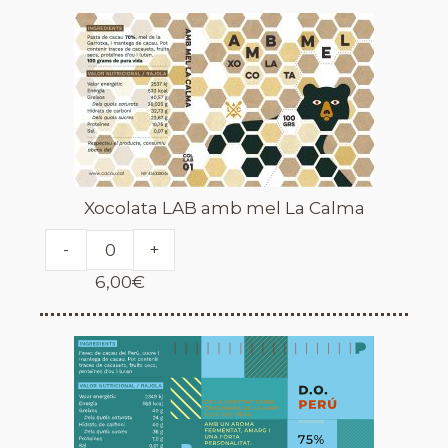
Xocolata LAB amb mel La Calma
-
+
6,00
€