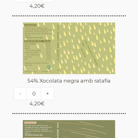
4,20
€
54% Xocolata negra amb ratafia
-
+
4,20
€