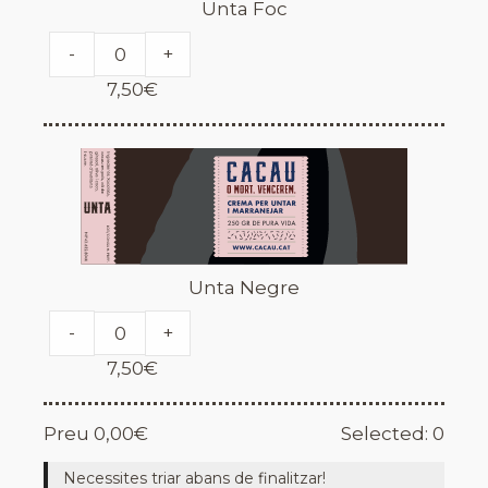
Unta Foc
-
+
7,50
€
Unta Negre
-
+
7,50
€
Preu
0,00
€
Selected:
0
Necessites triar abans de finalitzar!