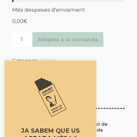
Més despeses d'enviament
0,00
€
8
Afegeix a la comanda
Untes
quantity
Categoria:
Caixes
avís legal
|
cookies
|
protecció de
dades
|
condicions de venda
JA SABEM QUE US